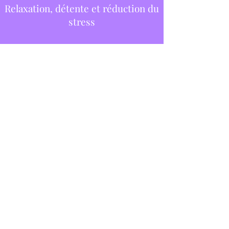
Relaxation, détente et réduction du
stress
Apaisement des troubles du sommeil
Stimulation de l’expression des
émotions
Gestion de la douleur
Prendre rendez-vous