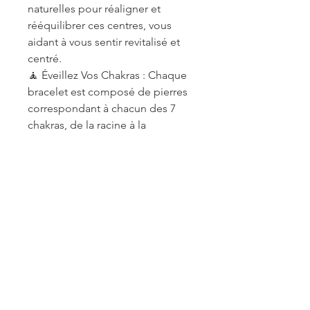
naturelles pour réaligner et
rééquilibrer ces centres, vous
aidant à vous sentir revitalisé et
centré.
🧘 Éveillez Vos Chakras : Chaque
bracelet est composé de pierres
correspondant à chacun des 7
chakras, de la racine à la
couronne. Portez-le pour stimuler
l'harmonie et la vitalité dans
toutes les facettes de votre vie.